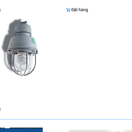
g
Đặt hàng
g