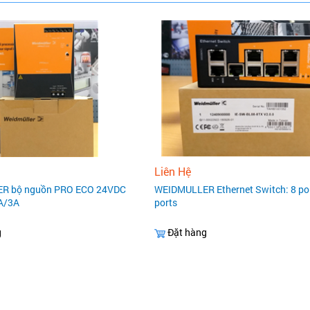
Liên Hệ
R bộ nguồn PRO ECO 24VDC
WEIDMULLER Ethernet Switch: 8 por
A/3A
ports
g
Đặt hàng